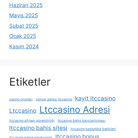
Haziran 2025
Mayıs 2025
Şubat 2025
Ocak 2025
Kasım 2024
Etiketler
kayit ltccasino
casino oyunları
güncel adresi ltccasino
Ltccasino Adresi
Ltccasino
ltccasino altyapı güvenilirliği
ltccasino bahis karşılaştırması
ltccasino bahis sitesi
ltccasino basketbol bahisleri
ltccasino bonus
ltccasino belge gereksinimi