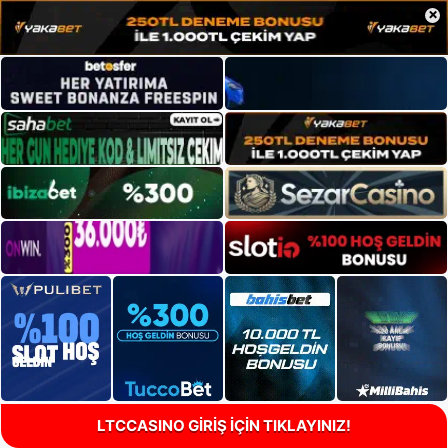
×
LTCCASINO GİRİŞ İÇİN TIKLAYINIZ!