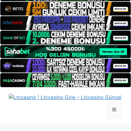
İçeriğe
atla
Menü