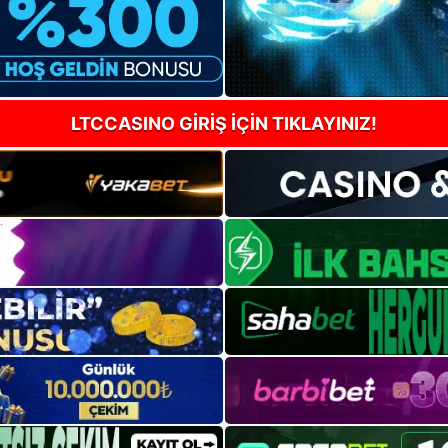
LTCCASINO GİRİŞ İÇİN TIKLAYINIZ!