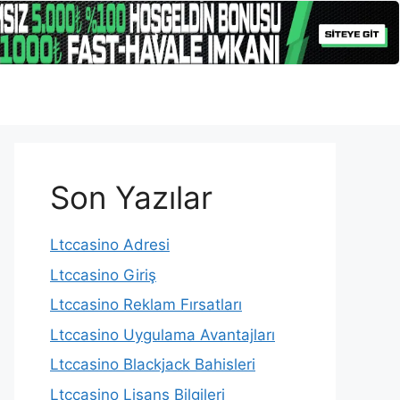
Son Yazılar
Ltccasino Adresi
Ltccasino Giriş
Ltccasino Reklam Fırsatları
Ltccasino Uygulama Avantajları
Ltccasino Blackjack Bahisleri
Ltccasino Lisans Bilgileri