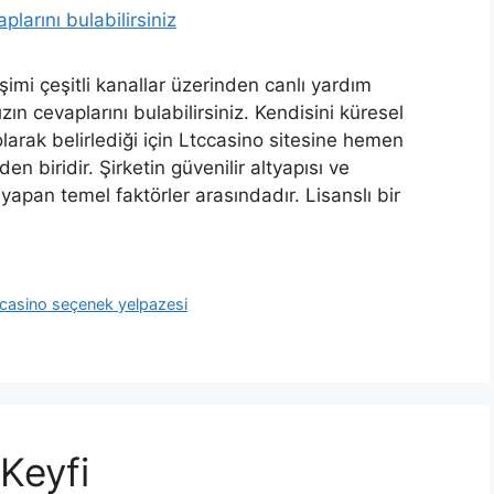
şimi çeşitli kanallar üzerinden canlı yardım
ızın cevaplarını bulabilirsiniz. Kendisini küresel
olarak belirlediği için Ltccasino sitesine hemen
den biridir. Şirketin güvenilir altyapısı ve
apan temel faktörler arasındadır. Lisanslı bir
ccasino seçenek yelpazesi
Keyfi