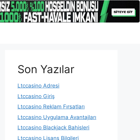
Son Yazılar
Ltccasino Adresi
Ltccasino Giriş
Ltccasino Reklam Fırsatları
Ltccasino Uygulama Avantajları
Ltccasino Blackjack Bahisleri
Ltccasino Lisans Bilgileri