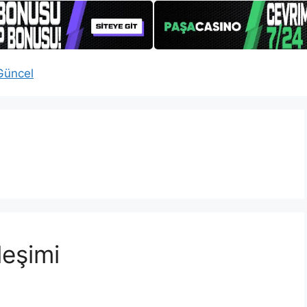
leşimi