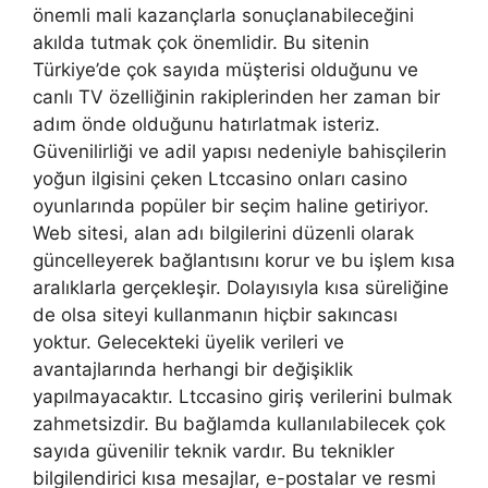
önemli mali kazançlarla sonuçlanabileceğini
akılda tutmak çok önemlidir. Bu sitenin
Türkiye’de çok sayıda müşterisi olduğunu ve
canlı TV özelliğinin rakiplerinden her zaman bir
adım önde olduğunu hatırlatmak isteriz.
Güvenilirliği ve adil yapısı nedeniyle bahisçilerin
yoğun ilgisini çeken Ltccasino onları casino
oyunlarında popüler bir seçim haline getiriyor.
Web sitesi, alan adı bilgilerini düzenli olarak
güncelleyerek bağlantısını korur ve bu işlem kısa
aralıklarla gerçekleşir. Dolayısıyla kısa süreliğine
de olsa siteyi kullanmanın hiçbir sakıncası
yoktur. Gelecekteki üyelik verileri ve
avantajlarında herhangi bir değişiklik
yapılmayacaktır. Ltccasino giriş verilerini bulmak
zahmetsizdir. Bu bağlamda kullanılabilecek çok
sayıda güvenilir teknik vardır. Bu teknikler
bilgilendirici kısa mesajlar, e-postalar ve resmi