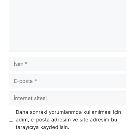
İsim
E-
posta
İnternet
sitesi
Daha sonraki yorumlarımda kullanılması için
adım, e-posta adresim ve site adresim bu
tarayıcıya kaydedilsin.