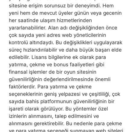
sitesine erişim sorunsuz bir deneyimdi. Hem
yeni hem de mevcut üyeler günün veya gecenin
her saatinde ulaşım hizmetlerinden
yararlanabilirler. Alan adı değişikliğinden önce
çok sayıda yeni adres web yöneticilerinin
kontrolü altındaydı. Bu değişiklikleri uygulayarak
süreç hızlandırılabilir ve daha büyük başarı elde
edilebilir. Lisans bilgilerine ek olarak para
yatırma, çekme ve bonus faaliyetleri gibi
finansal işlemler de bir oyun sitesinin
güvenilirliğinin değerlendirilmesinde önemli
faktörlerdir. Para yatırma ve çekme
seçeneklerinin geniş yelpazesi ve çeşitliliği, çok
sayıda bahis platformunun güvenilirliğinin bir
işareti olarak görülüyor. Bu yöntemler özel
izinlerin alınmasını, talep edilmesini ve
alınmasını gerektirebilir. Bu nedenle para çekme
ve para yatırma seçeneği sunmayan web siteleri