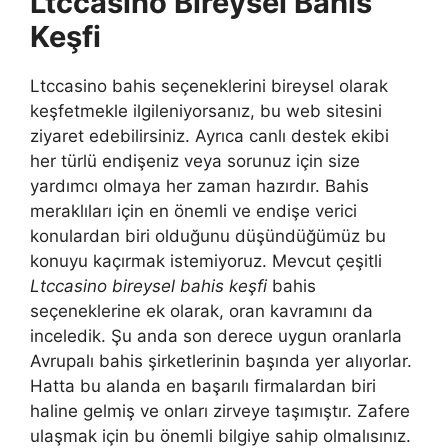
Ltccasino Bireysel Bahis
Keşfi
Ltccasino bahis seçeneklerini bireysel olarak
keşfetmekle ilgileniyorsanız, bu web sitesini
ziyaret edebilirsiniz. Ayrıca canlı destek ekibi
her türlü endişeniz veya sorunuz için size
yardımcı olmaya her zaman hazırdır. Bahis
meraklıları için en önemli ve endişe verici
konulardan biri olduğunu düşündüğümüz bu
konuyu kaçırmak istemiyoruz. Mevcut çeşitli
Ltccasino bireysel bahis keşfi
bahis
seçeneklerine ek olarak, oran kavramını da
inceledik. Şu anda son derece uygun oranlarla
Avrupalı ​​bahis şirketlerinin başında yer alıyorlar.
Hatta bu alanda en başarılı firmalardan biri
haline gelmiş ve onları zirveye taşımıştır. Zafere
ulaşmak için bu önemli bilgiye sahip olmalısınız.