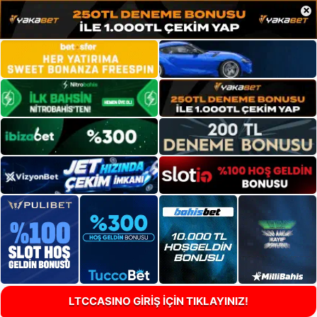
×
LTCCASINO GİRİŞ İÇİN TIKLAYINIZ!