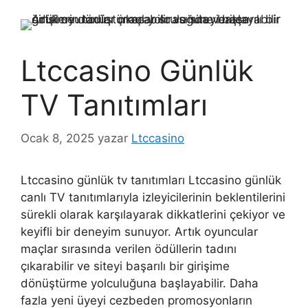
Ltccasino Günlük
TV Tanıtımları
Ocak 8, 2025
yazar
Ltccasino
Ltccasino günlük tv tanıtımları Ltccasino günlük
canlı TV tanıtımlarıyla izleyicilerinin beklentilerini
sürekli olarak karşılayarak dikkatlerini çekiyor ve
keyifli bir deneyim sunuyor. Artık oyuncular
maçlar sırasında verilen ödüllerin tadını
çıkarabilir ve siteyi başarılı bir girişime
dönüştürme yolculuğuna başlayabilir. Daha
fazla yeni üyeyi cezbeden promosyonların