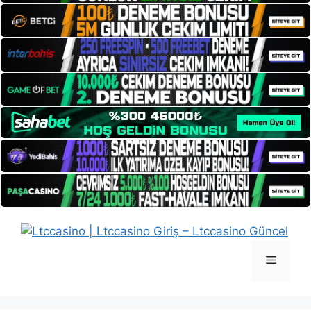
İçeriğe
atla
Menü