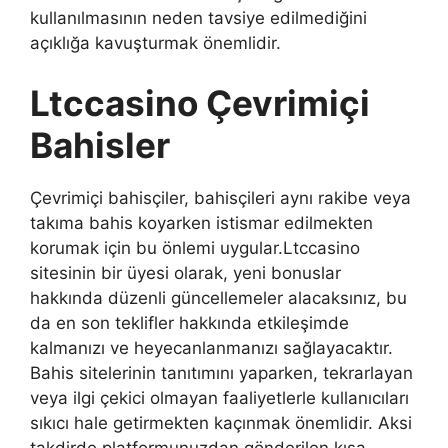
kullanılmasının neden tavsiye edilmediğini
açıklığa kavuşturmak önemlidir.
Ltccasino Çevrimiçi
Bahisler
Çevrimiçi bahisçiler, bahisçileri aynı rakibe veya
takıma bahis koyarken istismar edilmekten
korumak için bu önlemi uygular.Ltccasino
sitesinin bir üyesi olarak, yeni bonuslar
hakkında düzenli güncellemeler alacaksınız, bu
da en son teklifler hakkında etkileşimde
kalmanızı ve heyecanlanmanızı sağlayacaktır.
Bahis sitelerinin tanıtımını yaparken, tekrarlayan
veya ilgi çekici olmayan faaliyetlerle kullanıcıları
sıkıcı hale getirmekten kaçınmak önemlidir. Aksi
takdirde platformunuzdan gönderilen kısa