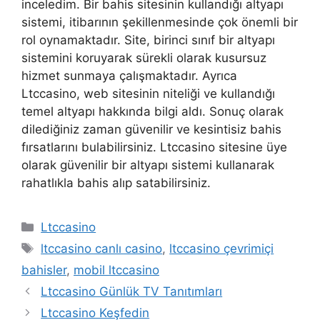
inceledim. Bir bahis sitesinin kullandığı altyapı
sistemi, itibarının şekillenmesinde çok önemli bir
rol oynamaktadır. Site, birinci sınıf bir altyapı
sistemini koruyarak sürekli olarak kusursuz
hizmet sunmaya çalışmaktadır. Ayrıca
Ltccasino, web sitesinin niteliği ve kullandığı
temel altyapı hakkında bilgi aldı. Sonuç olarak
dilediğiniz zaman güvenilir ve kesintisiz bahis
fırsatlarını bulabilirsiniz. Ltccasino sitesine üye
olarak güvenilir bir altyapı sistemi kullanarak
rahatlıkla bahis alıp satabilirsiniz.
Kategoriler
Ltccasino
Etiketler
ltccasino canlı casino
,
ltccasino çevrimiçi
bahisler
,
mobil ltccasino
Ltccasino Günlük TV Tanıtımları
Ltccasino Keşfedin