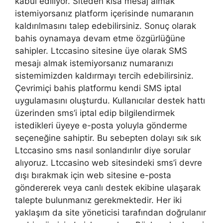
kabul ediliyor. Siteden kısa mesaj almak
istemiyorsanız platform içerisinde numaranın
kaldırılmasını talep edebilirsiniz. Sonuç olarak
bahis oynamaya devam etme özgürlüğüne
sahipler. Ltccasino sitesine üye olarak SMS
mesajı almak istemiyorsanız numaranızı
sistemimizden kaldırmayı tercih edebilirsiniz.
Çevrimiçi bahis platformu kendi SMS iptal
uygulamasını oluşturdu. Kullanıcılar destek hattı
üzerinden sms’i iptal edip bilgilendirmek
istedikleri üyeye e-posta yoluyla gönderme
seçeneğine sahiptir. Bu sebepten dolayı sık sık
Ltccasino sms nasıl sonlandırılır diye sorular
alıyoruz. Ltccasino web sitesindeki sms’i devre
dışı bırakmak için web sitesine e-posta
göndererek veya canlı destek ekibine ulaşarak
talepte bulunmanız gerekmektedir. Her iki
yaklaşım da site yöneticisi tarafından doğrulanır