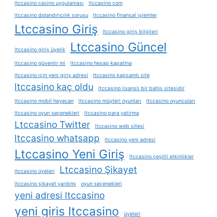
ltccasino casino uygulaması
ltccasino com
ltccasino dolandırıcılık sorusu
ltccasino finansal i̇şlemler
Ltccasino Giriş
ltccasino giriş bilgileri
Ltccasino Güncel
ltccasino giriş üyelik
ltccasino güvenlir mi
ltccasino hesap kapatma
ltccasino i̇çin yeni giriş adresi
ltccasino kapsamlı site
ltccasino kaç oldu
ltccasino lisanslı bir bahis sitesidir
ltccasino mobil heyecan
ltccasino müşteri oyunları
ltccasino oyuncuları
ltccasino oyun seçenekleri
ltccasino para yatirma
Ltccasino Twitter
ltccasino web sitesi
ltccasino whatsapp
ltccasino yeni adresi
Ltccasino Yeni Giriş
ltccasino çeşitli etkinlikler
Ltccasino Şikayet
ltccasino üyeleri
ltccasino şikayet yardımı
oyun seçenekleri
yeni adresi ltccasino
yeni giris ltccasino
üyeleri