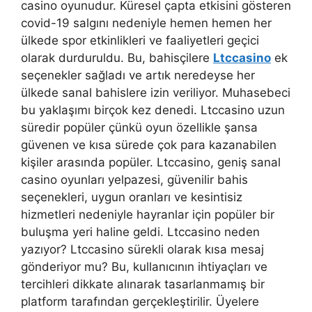
casino oyunudur. Küresel çapta etkisini gösteren
covid-19 salgını nedeniyle hemen hemen her
ülkede spor etkinlikleri ve faaliyetleri geçici
olarak durduruldu. Bu, bahisçilere
Ltccasino
ek
seçenekler sağladı ve artık neredeyse her
ülkede sanal bahislere izin veriliyor. Muhasebeci
bu yaklaşımı birçok kez denedi. Ltccasino uzun
süredir popüler çünkü oyun özellikle şansa
güvenen ve kısa sürede çok para kazanabilen
kişiler arasında popüler. Ltccasino, geniş sanal
casino oyunları yelpazesi, güvenilir bahis
seçenekleri, uygun oranları ve kesintisiz
hizmetleri nedeniyle hayranlar için popüler bir
buluşma yeri haline geldi. Ltccasino neden
yazıyor? Ltccasino sürekli olarak kısa mesaj
gönderiyor mu? Bu, kullanıcının ihtiyaçları ve
tercihleri ​​dikkate alınarak tasarlanmamış bir
platform tarafından gerçekleştirilir. Üyelere