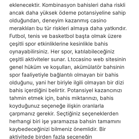
eklenecektir. Kombinasyon bahisleri daha riskli
ancak daha yüksek ödeme potansiyeline sahip
olduğundan, deneyim kazanmış casino
meraklıları bu tür riskleri almaya daha yatkındır.
Futbol, ​​tenis ve basketbol başta olmak üzere
çeşitli spor etkinliklerine kesinlikle bahis
oynayabilirsiniz. Her spor, katılabileceğiniz
çeşitli aktiviteler sunar. Ltccasino web sitesinin
genel hüküm ve koşulları, akümülatör bahsinin
spor faaliyetiyle bağlantılı olmayan bir bahis
olduğunu, yani her biriyle ilgili olmayan bir dizi
bahis içerdiğini belirtir. Potansiyel kazancınızı
tahmin etmek için, bahis miktarınızı, bahis
koyduğunuz seçeneğe ilişkin oranlarla
çarpmanız gerekir. Seçtiğiniz seçeneklerden
herhangi biri işe yaramazsa bahsin tamamını
kaybedeceğinizi bilmeniz önemlidir. Bir
aktivitede birden fazla seçeneğin