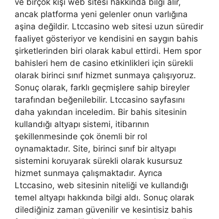
ve birçok kişi web sitesi hakkında bilgi alır,
ancak platforma yeni gelenler onun varlığına
aşina değildir. Ltccasino web sitesi uzun süredir
faaliyet gösteriyor ve kendisini en saygın bahis
şirketlerinden biri olarak kabul ettirdi. Hem spor
bahisleri hem de casino etkinlikleri için sürekli
olarak birinci sınıf hizmet sunmaya çalışıyoruz.
Sonuç olarak, farklı geçmişlere sahip bireyler
tarafından beğenilebilir. Ltccasino sayfasını
daha yakından inceledim. Bir bahis sitesinin
kullandığı altyapı sistemi, itibarının
şekillenmesinde çok önemli bir rol
oynamaktadır. Site, birinci sınıf bir altyapı
sistemini koruyarak sürekli olarak kusursuz
hizmet sunmaya çalışmaktadır. Ayrıca
Ltccasino, web sitesinin niteliği ve kullandığı
temel altyapı hakkında bilgi aldı. Sonuç olarak
dilediğiniz zaman güvenilir ve kesintisiz bahis