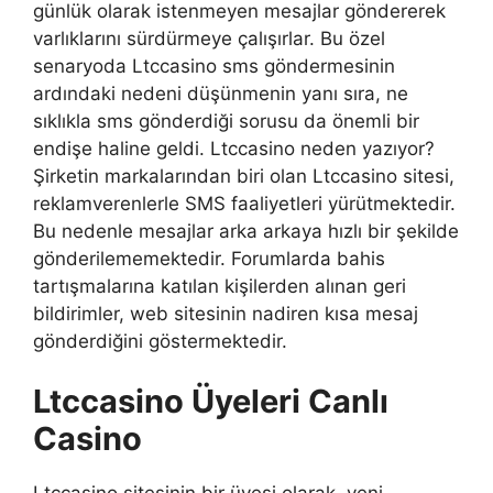
günlük olarak istenmeyen mesajlar göndererek
varlıklarını sürdürmeye çalışırlar. Bu özel
senaryoda Ltccasino sms göndermesinin
ardındaki nedeni düşünmenin yanı sıra, ne
sıklıkla sms gönderdiği sorusu da önemli bir
endişe haline geldi. Ltccasino neden yazıyor?
Şirketin markalarından biri olan Ltccasino sitesi,
reklamverenlerle SMS faaliyetleri yürütmektedir.
Bu nedenle mesajlar arka arkaya hızlı bir şekilde
gönderilememektedir. Forumlarda bahis
tartışmalarına katılan kişilerden alınan geri
bildirimler, web sitesinin nadiren kısa mesaj
gönderdiğini göstermektedir.
Ltccasino Üyeleri Canlı
Casino