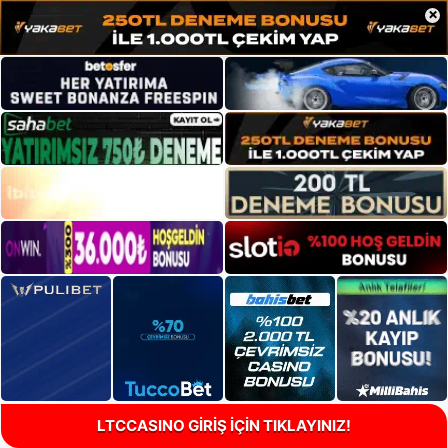
×
LTCCASINO GİRİŞ İÇİN TIKLAYINIZ!